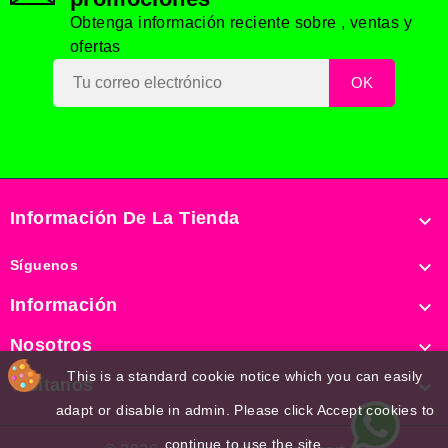
Obtenga información reciente sobre , ventas y
ofertas
Información De La Tienda


Síguenos
Información

Nosotros

This is a standard cookie notice which you can easily
Visítanos

adapt or disable in admin. Please click Accept cookies to
continue to use the site.