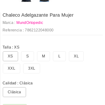
Chaleco Adelgazante Para Mujer
Marca :
MundOrtopedic
Referencia :
7862122048000
Talla : XS
XS
S
M
L
XL
XXL
3XL
Calidad : Clásica
Clásica