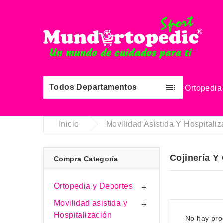

Todos Departamentos
Ortopedia
Pl
Inicio
Movilidad Asistida Y Hospitaliz
Cojinería Y
Compra Categoría
Ortopedia y Deportes

Movilidad asistida y

Hospitalización
No hay pro