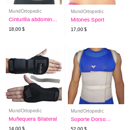
MundOrtopedic
MundOrtopedic
Cinturilla abdominal
Mitones Sport
para hombre
18,00 $
17,00 $
MundOrtopedic
MundOrtopedic
Muñequera Bilateral
Soporte Dorso
Lumbar
14,00 $
52,00 $