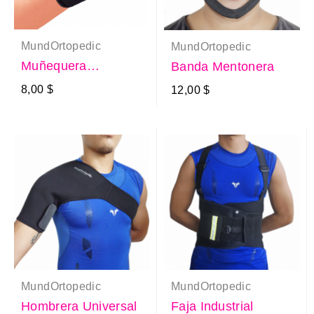
MundOrtopedic
MundOrtopedic
Muñequera
Banda Mentonera
Ajustable
8,00 $
12,00 $
MundOrtopedic
MundOrtopedic
Hombrera Universal
Faja Industrial