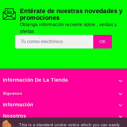
Entérate de nuestras novedades y
promociones
Obtenga información reciente sobre , ventas y
ofertas
Información De La Tienda


Síguenos
Información

Nosotros

This is a standard cookie notice which you can easily