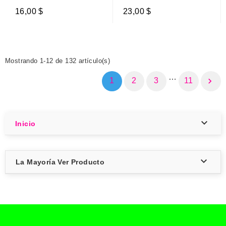
16,00 $
23,00 $
Mostrando 1-12 de 132 artículo(s)
…
1
2
3
11


Inicio

La Mayoría Ver Producto