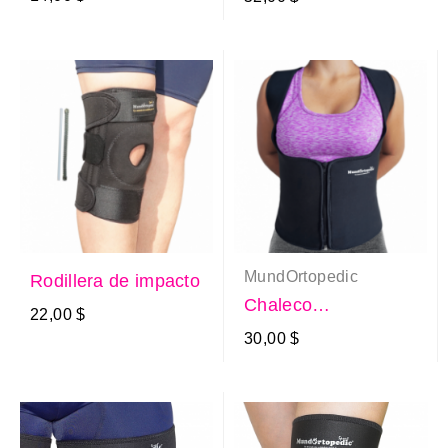
MundOrtopedic
Rodillera de impacto
Chaleco
22,00 $
adelgazante para
30,00 $
mujer