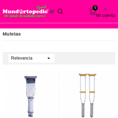
0

Mi cuenta
Muletas

Relevancia