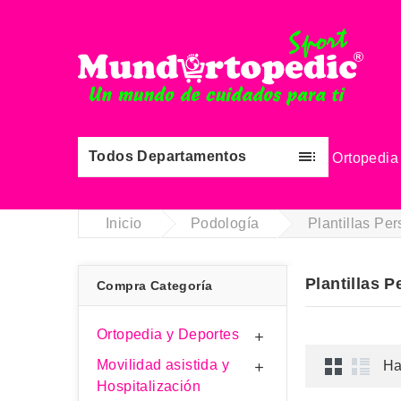

Todos Departamentos
Ortopedia
Pl
Inicio
Podología
Plantillas Pe
Plantillas 
Compra Categoría
Ortopedia y Deportes

Movilidad asistida y
Ha

Hospitalización