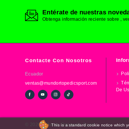
Entérate de nuestras nove
Obtenga información reciente sobre , ven
Info
Contacte Con Nosotros
Poli
Ecuador
Tér
ventas@mundortopedicsport.com
De U
© 2026 - Mundo Ortopedic Sport
This is a standard cookie notice which y