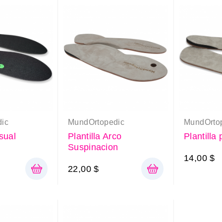
ic
MundOrtopedic
MundOrto
sual
Plantilla Arco
Plantilla
Suspinacion
14,00 $
22,00 $