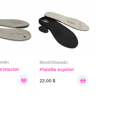
pedic
MundOrtopedic
 pronacion
Plantilla espolon
22,00 $