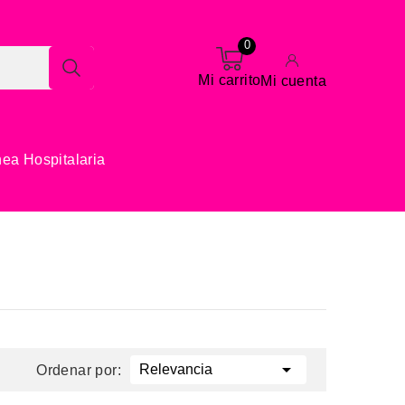
0
Mi carrito
Mi cuenta
nea Hospitalaria

Relevancia
Ordenar por: